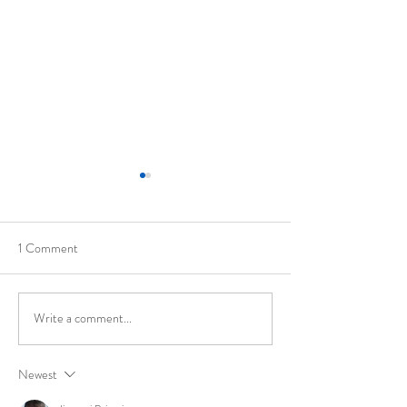
1 Comment
Grow Your Blog 
Write a comment...
Now You Can Blog from
Everywhere!
Newest