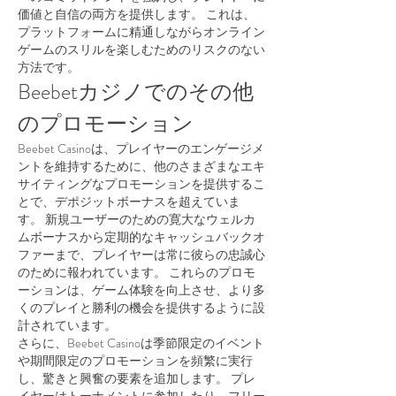
価値と自信の両方を提供します。 これは、
プラットフォームに精通しながらオンライン
ゲームのスリルを楽しむためのリスクのない
方法です。
Beebetカジノでのその他
のプロモーション
Beebet Casinoは、プレイヤーのエンゲージメ
ントを維持するために、他のさまざまなエキ
サイティングなプロモーションを提供するこ
とで、デポジットボーナスを超えていま
す。 新規ユーザーのための寛大なウェルカ
ムボーナスから定期的なキャッシュバックオ
ファーまで、プレイヤーは常に彼らの忠誠心
のために報われています。 これらのプロモ
ーションは、ゲーム体験を向上させ、より多
くのプレイと勝利の機会を提供するように設
計されています。
さらに、Beebet Casinoは季節限定のイベント
や期間限定のプロモーションを頻繁に実行
し、驚きと興奮の要素を追加します。 プレ
イヤーはトーナメントに参加したり、フリー