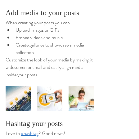
Add media to your posts
When creating your posts you can: 
Upload images or GIFs
Embed videos and music 
Create galleries to showcase a media 
collection
Customize the look of your media by making it 
widescreen or small and easily align media 
inside your posts.  
Hashtag your posts
Love to 
#hashtag
? Good news!